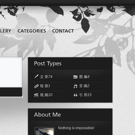
文 章
74
图 像
8
链 接
1
音 频
2
视 频
10
引 用
15
Nothing is impossible!