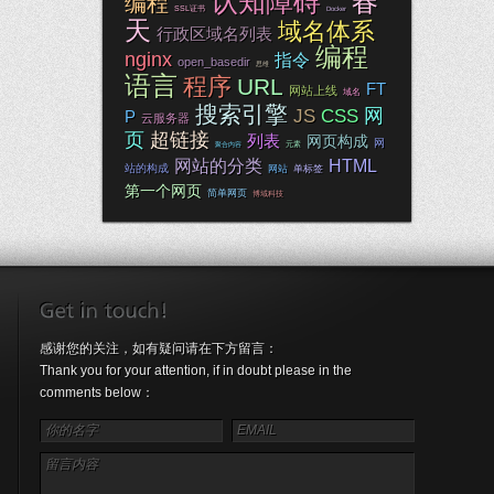
认知障碍
春
编程
SSL证书
Docker
天
域名体系
行政区域名列表
编程
nginx
指令
open_basedir
思维
语言
程序
URL
FT
网站上线
域名
搜索引擎
网
JS
CSS
P
云服务器
页
超链接
列表
网页构成
网
元素
聚合内容
网站的分类
HTML
站的构成
网站
单标签
第一个网页
简单网页
博域科技
感谢您的关注，如有疑问请在下方留言：
Thank you for your attention, if in doubt please in the
comments below：