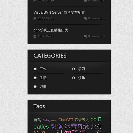
2016 04 29
0 comments
VisualSVN Server 自动发布配置
2016 07 01
0 comments
php乐视云直播接口类
2016 07 01
0 comments
工作
学习
生活
娱乐
记事
B
自驾
GO
ChatGPT
四舍五入
Stirling
Lindsey
想像
冰雪奇缘
eatles
北京