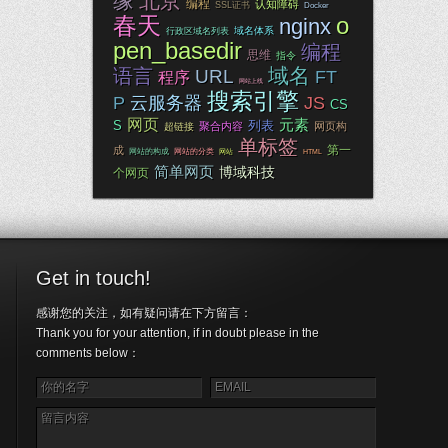
缘
北京
编程
认知障碍
SSL证书
Docker
春天
o
nginx
域名体系
行政区域名列表
pen_basedir
编程
思维
指令
域名
语言
URL
FT
程序
网站上线
搜索引擎
P
云服务器
JS
CS
网页
元素
S
列表
聚合内容
网页构
超链接
单标签
第一
成
网站的构成
网站的分类
网站
HTML
简单网页
博域科技
个网页
Get in touch!
感谢您的关注，如有疑问请在下方留言：
Thank you for your attention, if in doubt please in the
comments below：