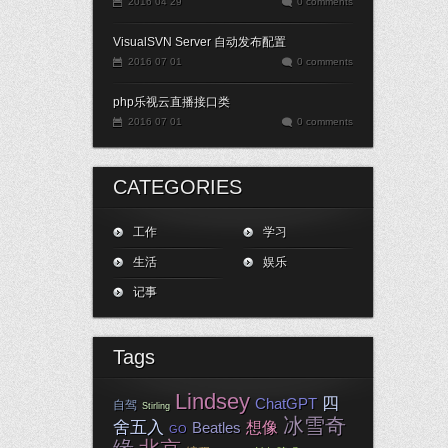
2016 04 29
0 comments
VisualSVN Server 自动发布配置
2016 07 01
0 comments
php乐视云直播接口类
2016 07 01
0 comments
CATEGORIES
工作
学习
生活
娱乐
记事
Tags
Lindsey
四
ChatGPT
自驾
Stirling
冰雪奇
舍五入
Beatles
想像
GO