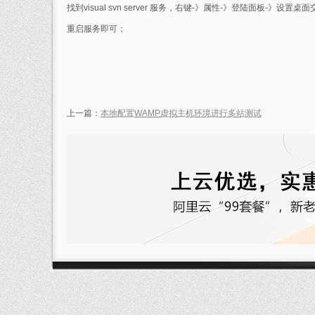
找到visual svn server 服务，右键-》属性-》登陆面板-》设
重启服务即可；
上一篇：
本地配置WAMP虚拟主机环境进行多站测试