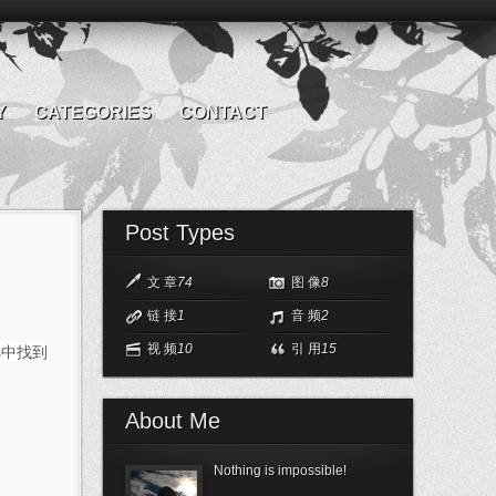
Y
CATEGORIES
CONTACT
Post Types
文 章
74
图 像
8
链 接
1
音 频
2
视 频
10
引 用
15
ks中找到
About Me
Nothing is impossible!