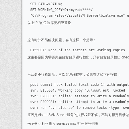
SET PATH=%PATH%;

SET WORKING_COPY=D:/myweb/****/

"C:\Program Files\VisualSVN Server\bin\svn.exe" u
以上****的位置需要相应替换
这有时并不能解决问题，会有这样一个提示：
E155007: None of the targets are working copies
这主要是因为需要先在目标目录进行检出，只有目标目录检出[checkou
当从命令行检出后，再次客户端提交，如果有诸如下列报错：
post-commit hook failed (exit code 1) with output
svn: E155004: Working copy 'D:\www\Test' locked

svn: E200031: sqlite: attempt to write a readonly
svn: E200031: sqlite: attempt to write a readonly
svn: run 'svn cleanup' to remove locks (type 'svn
原因是Visual SVN Server服务的执行权限不够，不能对指定
win+R 运行框输入 services.msc 打开服务列表