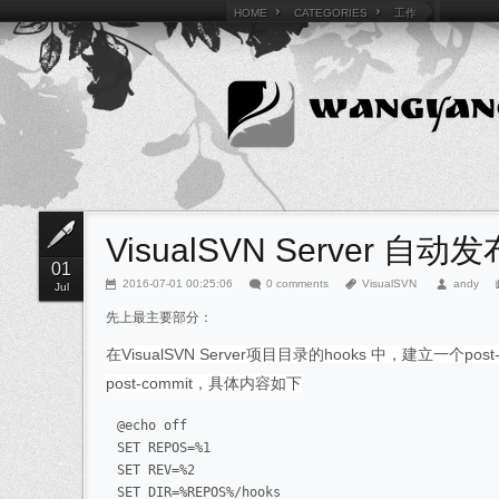
HOME
CATEGORIES
工作
</li><li>
工作
VisualSVN Server 自
01
2016-07-01 00:25:06
0 comments
VisualSVN
andy
Jul
先上最主要部分：
在VisualSVN Server项目目录的hooks 中，建立一个pos
post-commit，具体内容如下
@echo off

SET REPOS=%1

SET REV=%2

SET DIR=%REPOS%/hooks
