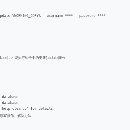
pdate %WORKING_COPY% --username **** --password ****
t]，才能执行钩子中的更新[update]操作;
:

 database

 database

 help cleanup' for details)
目录做读写操作。解决办法：